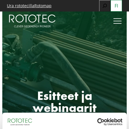
Search
FI
Siirry
Ura rototecilla
Rotomap
sisältöön
When autocomp
Esitteet ja
webinaarit
Haluatko sukeltaa todella syvälle ja oppia lisää