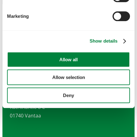
Marketing
Show details
Allow all
Allow selection
Deny
Rototec Oy
Katriinantie 8 C
01740 Vantaa
020 759 7120