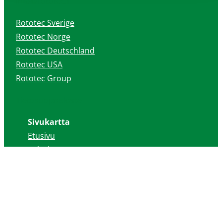
info@rototec.fi
Rototec Sverige
Rototec Norge
Rototec Deutschland
Rototec USA
Rototec Group
Tietosuojaseloste
Sivukartta
Etusivu
Palvelut
Referenssit
Tietopankki
Mitä maalämpö on?
Rototec
Ota yhteyttä