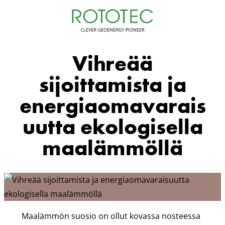
Siirry
sisältöön
Vihreää
sijoittamista ja
energiaomavarais
uutta ekologisella
maalämmöllä
Maalämmön suosio on ollut kovassa nosteessa