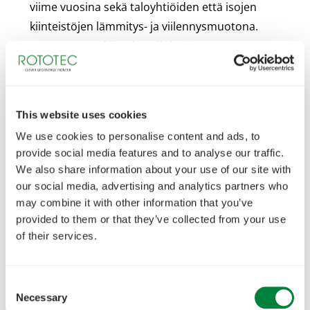
viime vuosina sekä taloyhtiöiden että isojen
kiinteistöjen lämmitys- ja viilennysmuotona.
Monet suuret kiinteistösijoittajat ovat
huomanneet maalämpöön siirtymisen edut
ilmastolle sekä sijoitussalkulle ja kuinka paljon
tuottoa sijoituksesta voikaan saada säästämällä
This website uses cookies
kiinteistöjen energiakuluissa.
We use cookies to personalise content and ads, to
Lue lisää oppaasta kiinteistösijoittajalle, kuinka
provide social media features and to analyse our traffic.
We also share information about your use of our site with
paljon tuottoa voit saada
our social media, advertising and analytics partners who
kiinteistösijoituksestasi vaihtamalla
may combine it with other information that you’ve
maalämpöön.
provided to them or that they’ve collected from your use
of their services.
Lataa opas
Consent
Necessary
Selection