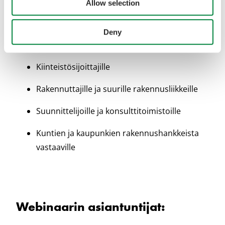
Allow selection
Webinaari on suunnattu:
Deny
Kiinteistönomistajille ja -kehittäjille
Kiinteistösijoittajille
Rakennuttajille ja suurille rakennusliikkeille
Suunnittelijoille ja konsulttitoimistoille
Kuntien ja kaupunkien rakennushankkeista
vastaaville
Webinaarin asiantuntijat: