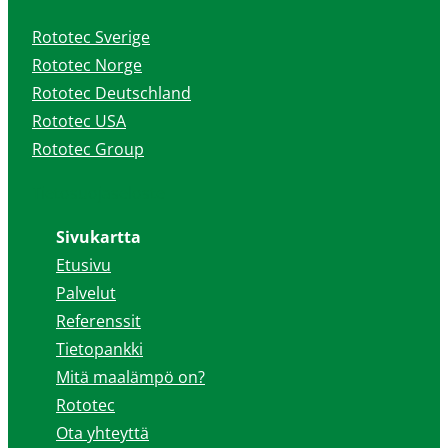
Rototec Sverige
Rototec Norge
Rototec Deutschland
Rototec USA
Rototec Group
Tietosuojaseloste
Sivukartta
Etusivu
Palvelut
Referenssit
Tietopankki
Mitä maalämpö on?
Rototec
Ota yhteyttä