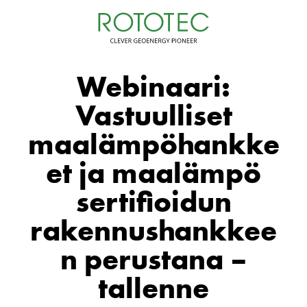
Siirry
sisältöön
Webinaari:
Vastuulliset
maalämpöhankke
et ja maalämpö
sertifioidun
rakennushankkee
n perustana –
tallenne