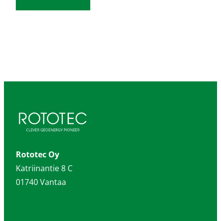
K
atso tallenne tästä
Rototec Oy
Katriinantie 8 C
01740 Vantaa
020 759 7120
info@rototec.fi