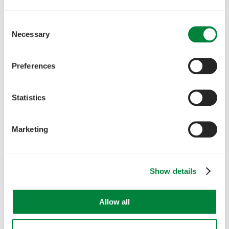
Consent
Necessary
Selection
Mitä etua saat webinaarista?
Preferences
Ymmärrät, miten maalämpö tukee
sertifioitua ja taksonomiakelpoista hanketta
Statistics
Saat selkeän kuvan kiristyvistä vaatimuksista
Marketing
ja niiden aikatauluista
Opit, miten suunnittelu ja mitoitus
Show details
vaikuttavat E-lukuun ja hankkeen riskitasoon
Tiedät, mitä raportointia ja dokumentaatiota
Allow all
hankkeessa edellytetään