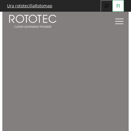
Search
FI
Ura rototecilla
Rotomap
Siirry
When autocomp
sisältöön