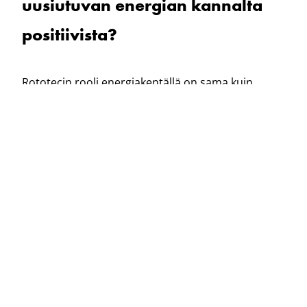
uusiutuvan energian kannalta
positiivista?
Rototecin rooli energiakentällä on sama kuin
aiemminkin: olemme alan pioneeri, joka tuo
maalämmön toimialalle uusia ratkaisuja.
Toteutamme esimerkiksi entistä syvempiä kaivoja
sekä hybridiratkaisuja, joissa yhdistetään syviä ja
matalia kaivoja.
Olemme myös tuoneet ensimmäisenä Suomessa
markkinoille sähköisen porauksen ratkaisuja.
Uskon sähköistymisen yleistyvän maalämmön
rakentamisessa vihreiden arvojen vahvistuessa
päätöksenteossa. Kun käytetty sähkö tuotetaan
uusiutuvilla energialähteillä, ratkaisu on täysin