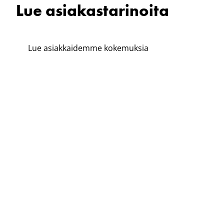
Lue asiakastarinoita
Lue asiakkaidemme kokemuksia
maalämmöstä energiamuotona ja
yhteistyöstä Rototecin kanssa.
Katso kaikki asiakastarinat
Maalämpö toteutettiin Santarantaan
Rototecin tarkalla suunnittelulla
Santaranta on Apulannan rumpalin ja
toimitusjohtaja Sipe Santapukin poikkeuksellinen
talokokonaisuus. Rototec toteutti uniikille