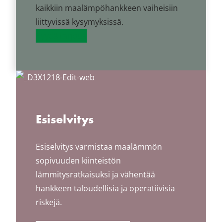
kaikkiin maalämpöhankkeen vaiheisiin
liittyvissä kysymyksissä.
Pyydä tarjous
Esiselvitys
Esiselvitys varmistaa maalämmön
sopivuuden kiinteistön
lämmitysratkaisuksi ja vähentää
hankkeen taloudellisia ja operatiivisia
riskejä.