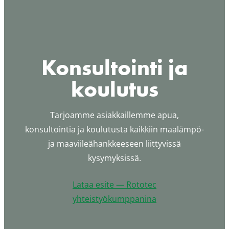
Konsultointi ja
koulutus
Tarjoamme asiakkaillemme apua,
konsultointia ja koulutusta kaikkiin maalämpö-
ja maaviileähankkeeseen liittyvissä
kysymyksissä.
Lataa esite — Rototec
yhteistyökumppanina