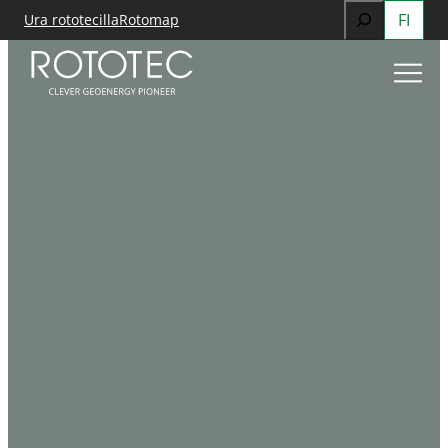
Search
FI
Siirry
Ura rototecilla
Rotomap
sisältöön
When autocomp