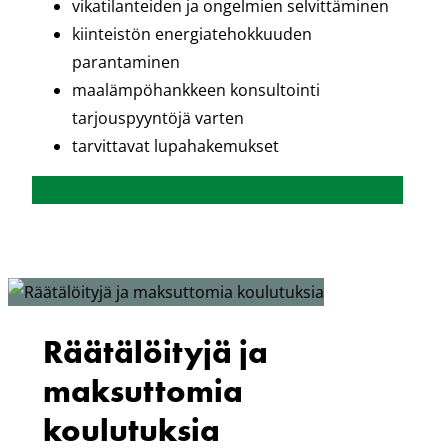
vikatilanteiden ja ongelmien selvittäminen
kiinteistön energiatehokkuuden
parantaminen
maalämpöhankkeen konsultointi
tarjouspyyntöjä varten
tarvittavat lupahakemukset
Ota yhteyttä niin kerromme lisää palveluistamme
Räätälöityjä ja
maksuttomia
koulutuksia