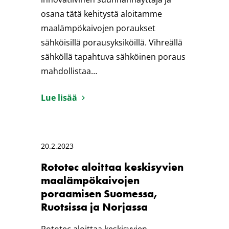
osana tätä kehitystä aloitamme
maalämpökaivojen poraukset
sähköisillä porausyksiköillä. Vihreällä
sähköllä tapahtuva sähköinen poraus
mahdollistaa…
Lue lisää
20.2.2023
Rototec aloittaa keskisyvien
maalämpökaivojen
poraamisen Suomessa,
Ruotsissa ja Norjassa