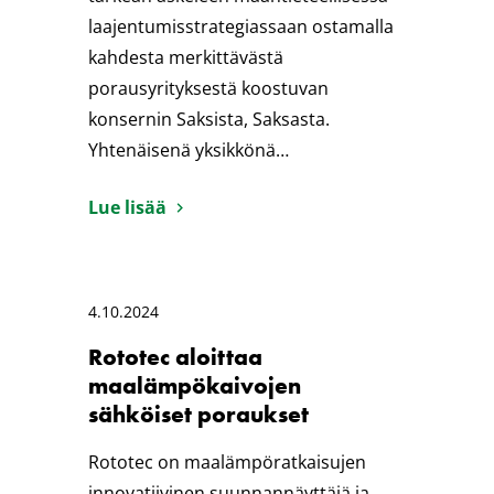
laajentumisstrategiassaan ostamalla
kahdesta merkittävästä
porausyrityksestä koostuvan
konsernin Saksista, Saksasta.
Yhtenäisenä yksikkönä…
Lue lisää
4.10.2024
Rototec aloittaa
maalämpökaivojen
sähköiset poraukset
Rototec on maalämpöratkaisujen
innovatiivinen suunnannäyttäjä ja