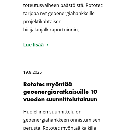
toteutusvaiheen päästöistä. Rototec
tarjoaa nyt geoenergiahankkeille
projektikohtaisen
hiilijalanjälkiraportoinnin,…
Lue lisää
19.8.2025
Rototec myöntää
geoenergiaratkaisuille 10
vuoden suunnittelutakuun
Huolellinen suunnittelu on
geoenergiahankkeen onnistumisen
perusta. Rototec myöntää kaikille