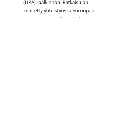
(HPA) -palkinnon. Ratkaisu on
kehitetty yhteistyössä Euroopan
suurimman maalämpöratkaisujen
toimittaja…
Lue lisää
15.6.2022
Rototec toteutti ABB Porvoon
maalämpöprojektin osana
ABB:n kansainvälistä
”Mission to Zero™”-
ohjelmaa
ABB:n Porvoon-tehdas siirtyi