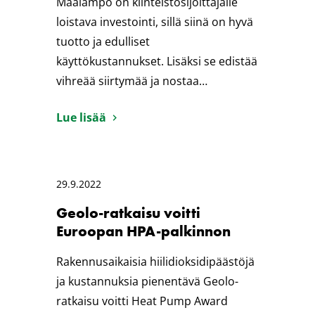
Maalämpö on kiinteistösijoittajalle
loistava investointi, sillä siinä on hyvä
tuotto ja edulliset
käyttökustannukset. Lisäksi se edistää
vihreää siirtymää ja nostaa…
Lue lisää
29.9.2022
Geolo-ratkaisu voitti
Euroopan HPA-palkinnon
Rakennusaikaisia hiilidioksidipäästöjä
ja kustannuksia pienentävä Geolo-
ratkaisu voitti Heat Pump Award