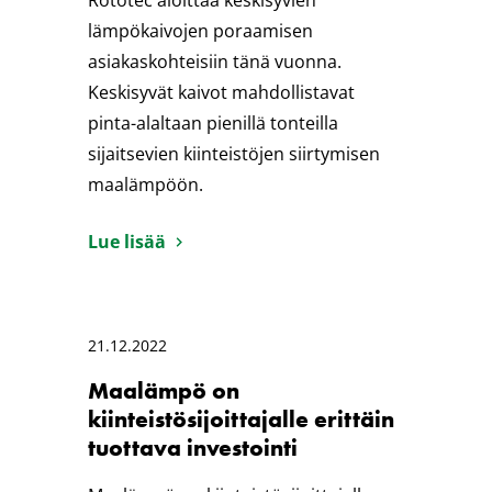
Rototec aloittaa keskisyvien
lämpökaivojen poraamisen
asiakaskohteisiin tänä vuonna.
Keskisyvät kaivot mahdollistavat
pinta-alaltaan pienillä tonteilla
sijaitsevien kiinteistöjen siirtymisen
maalämpöön.
Lue lisää
21.12.2022
Maalämpö on
kiinteistösijoittajalle erittäin
tuottava investointi