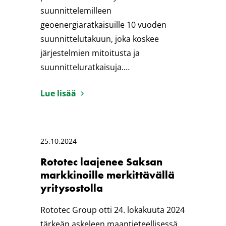
suunnittelemilleen
geoenergiaratkaisuille 10 vuoden
suunnittelutakuun, joka koskee
järjestelmien mitoitusta ja
suunnitteluratkaisuja.…
Lue lisää
25.10.2024
Rototec laajenee Saksan
markkinoille merkittävällä
yritysostolla
Rototec Group otti 24. lokakuuta 2024
tärkeän askeleen maantieteellisessä