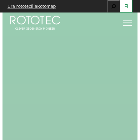
Search
FI
Siirry
Ura rototecilla
Rotomap
sisältöön
When autocomp