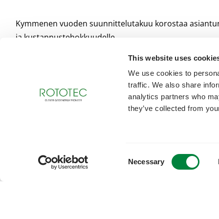
Kymmenen vuoden suunnittelutakuu korostaa asiantunte
ja kustannustehokkuudelle.
”Suunnittelutakuu kertoo siitä, että seisomme geoener
This website uses cookie
ratkaisut palvelevat kiinteistöjen tarpeita pitkällä täht
We use cookies to personal
traffic. We also share info
Rototecin asiantuntijat tukevat kiinteistönomistajia, r
analytics partners who may
they’ve collected from your
Haluatko kuulla lisää geoenerg
Consent
Necessary
Kerromme mielellämme geoenergiahankkeen suunnitt
Selection