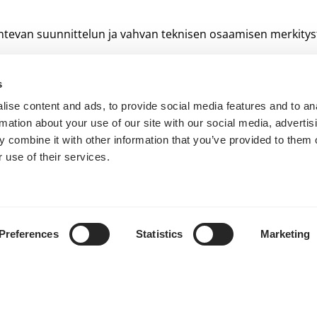
van suunnittelun ja vahvan teknisen osaamisen merkitystä
giaratkaisujemme takana pitkään myös käyttöönoton jälkeen
s
äimellä”, toteaa Hämäläinen.
ise content and ads, to provide social media features and to an
rmation about your use of our site with our social media, advertis
akennuttajia ja taloyhtiöitä maalämpöhankkeiden kaikissa va
 combine it with other information that you’ve provided to them o
 use of their services.
iaratkaisuista?
Preferences
Statistics
Marketing
elusta tarkemmin.
Lisätietoa Rototecin suunnittelupalvelui