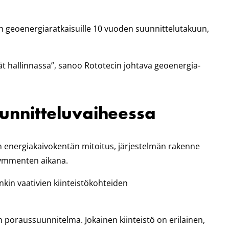
n geoenergiaratkaisuille 10 vuoden suunnittelutakuun,
vät hallinnassa”, sanoo Rototecin johtava geoenergia-
unnitteluvaiheessa
en energiakaivokentän mitoitus, järjestelmän rakenne
ikymmenten aikana.
kin vaativien kiinteistökohteiden
n poraussuunnitelma. Jokainen kiinteistö on erilainen,