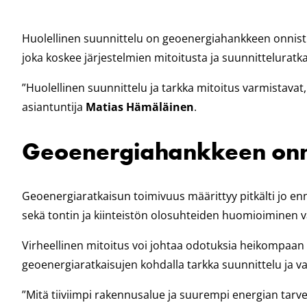
Huolellinen suunnittelu on geoenergiahankkeen onnistu
joka koskee järjestelmien mitoitusta ja suunnitteluratka
”Huolellinen suunnittelu ja tarkka mitoitus varmistavat
asiantuntija
Matias Hämäläinen
.
Geoenergiahankkeen onni
Geoenergiaratkaisun toimivuus määrittyy pitkälti jo en
sekä tontin ja kiinteistön olosuhteiden huomioiminen v
Virheellinen mitoitus voi johtaa odotuksia heikompaan 
geoenergiaratkaisujen kohdalla tarkka suunnittelu ja v
”Mitä tiiviimpi rakennusalue ja suurempi energian tarve