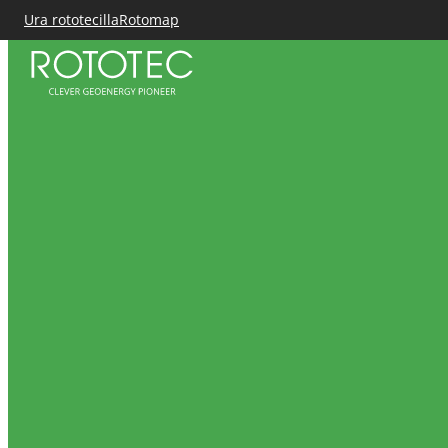
Ura rototecilla
Rotomap
Siirry
sisältöön