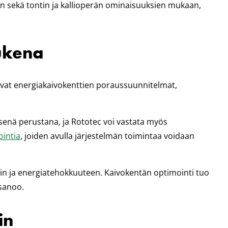
in sekä tontin ja kallioperän ominaisuuksien mukaan,
tukena
 ovat energiakaivokenttien poraussuunnitelmat,
enä perustana, ja Rototec voi vastata myös
ointia
, joiden avulla järjestelmän toimintaa voidaan
in ja energiatehokkuuteen. Kaivokentän optimointi tuo
 sanoo.
in