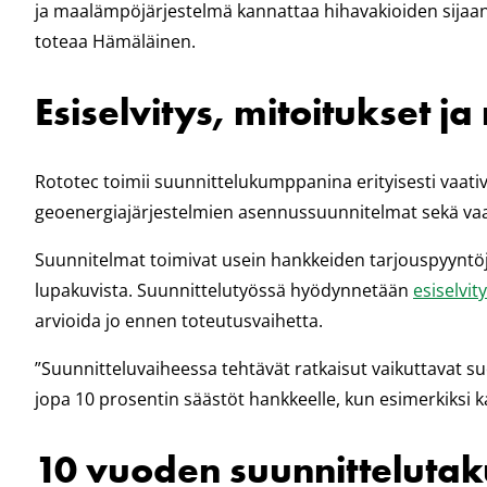
ja maalämpöjärjestelmä kannattaa hihavakioiden sijaan 
toteaa Hämäläinen.
Esiselvitys, mitoitukset j
Rototec toimii suunnittelukumppanina erityisesti vaati
geoenergiajärjestelmien asennussuunnitelmat sekä vaa
Suunnitelmat toimivat usein hankkeiden tarjouspyyntöj
lupakuvista. Suunnittelutyössä hyödynnetään
esiselvit
arvioida jo ennen toteutusvaihetta.
”Suunnitteluvaiheessa tehtävät ratkaisut vaikuttavat 
jopa 10 prosentin säästöt hankkeelle, kun esimerkiksi k
10 vuoden suunnittelutak