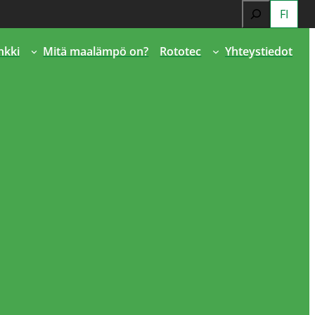
Search
FI
When autocomp
nkki
Mitä maalämpö on?
Rototec
Yhteystiedot