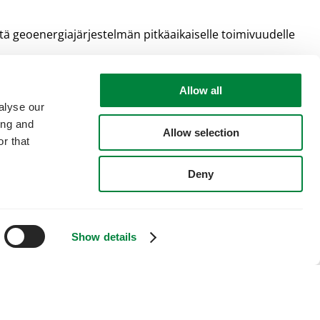
 geoenergiajärjestelmän pitkäaikaiselle toimivuudelle
. Asiakkaamme voivat luottaa siihen, että tehdyt
Allow all
alyse our
ing and
Allow selection
iheissa suunnittelusta toteutukseen.
r that
Deny
Show details
sta löydät myös
sivuiltamme
!