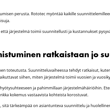
misen perusta. Rototec myöntää kaikille suunnittelemillee
isuja.
, että järjestelmä toimii suunnitellusti ja kustannukset pysy
stuminen ratkaistaan jo su
nen toteutusta. Suunnitteluvaiheessa tehdyt ratkaisut, kut
aikuttavat siihen, miten järjestelmä toimii vuosien ja vuos
hyötysuhteeseen ja pahimmillaan järjestelmähäiriöihin. Eten
ankka kokemus vastaavista kohteista korostuvat.
, sitä tärkeämpää on asiantunteva suunnittelu ja huolelline