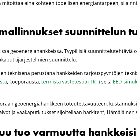
mitoittaa aina kohteen todellisen energiantarpeen, sijainn
a mallinnukset suunnittelun 
vissa geoenergiahankkeissa. Tyypillisiä suunnittelutehtäviä
kaputkijärjestelmien suunnittelu.
en teknisenä perustana hankkeiden tarjouspyyntöjen teknis
ystä
, koeporausta,
termistä vastetestiä (TRT)
sekä
EED-simul
suoraan geoenergiahankkeen toteutettavuuteen, kustannuksi
aivot ja vaakaputkitukset sijoitellaan harkiten”, Hämäläinen
uu tuo varmuutta hankkeisi