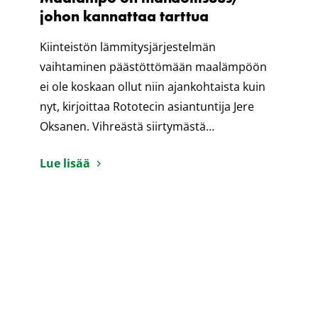
johon kannattaa tarttua
Kiinteistön lämmitysjärjestelmän
vaihtaminen päästöttömään maalämpöön
ei ole koskaan ollut niin ajankohtaista kuin
nyt, kirjoittaa Rototecin asiantuntija Jere
Oksanen. Vihreästä siirtymästä…
Lue lisää
8.2.2022
Maalämpö turvaa omaisuutesi ja
lämmityksesi energiakriisissä
Viimeaikaiset sähkön hinnan suuret