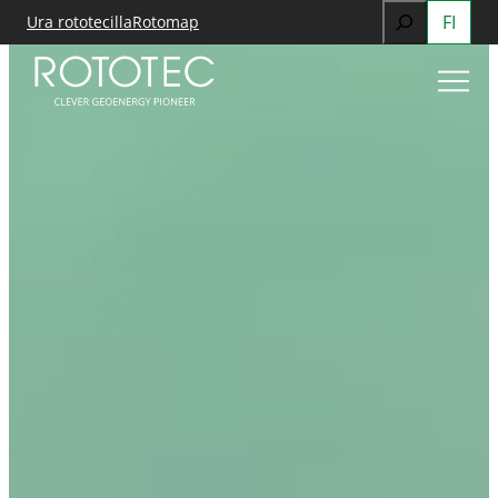
Search
FI
Siirry
Ura rototecilla
Rotomap
sisältöön
When autocomp