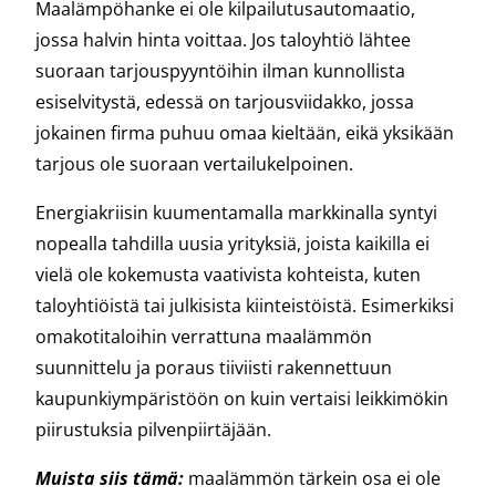
Maalämpöhanke ei ole kilpailutusautomaatio,
jossa halvin hinta voittaa. Jos taloyhtiö lähtee
suoraan tarjouspyyntöihin ilman kunnollista
esiselvitystä, edessä on tarjousviidakko, jossa
jokainen firma puhuu omaa kieltään, eikä yksikään
tarjous ole suoraan vertailukelpoinen.
Energiakriisin kuumentamalla markkinalla syntyi
nopealla tahdilla uusia yrityksiä, joista kaikilla ei
vielä ole kokemusta vaativista kohteista, kuten
taloyhtiöistä tai julkisista kiinteistöistä. Esimerkiksi
omakotitaloihin verrattuna maalämmön
suunnittelu ja poraus tiiviisti rakennettuun
kaupunkiympäristöön on kuin vertaisi leikkimökin
piirustuksia pilvenpiirtäjään.
Muista siis tämä:
maalämmön tärkein osa ei ole