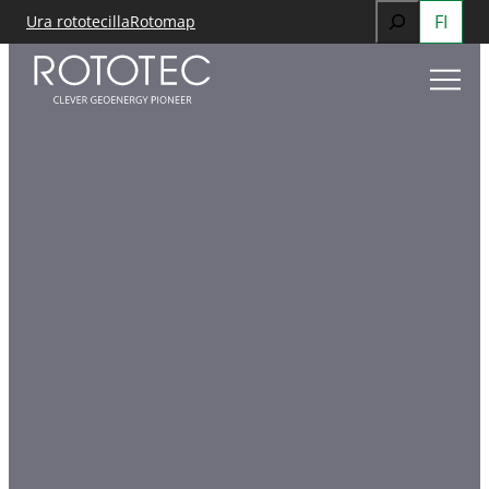
Search
FI
Ura rototecilla
Rotomap
Siirry
When autocomp
sisältöön