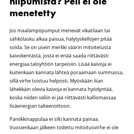
hiipumista? Peli ei ole
menetetty
Jos maalämpöpumput menevät vikatilaan tai
sähkölasku alkaa paisua, hälytyskellojen pitää
soida. Se on usein merkki väärin mitoitetusta
kaivokentästä, josta ei enää saada riittävästi
energiaa taloyhtiön tarpeisiin. Lisää kaivoja ei
kuitenkaan kannata lähteä poraamaan summassa,
sillä virhe toistuu helposti. Myöskään liian
lähekkäin olevia kaivoja ei kannata hyödyntää,
koska niiden väliin ei jää riittävästi kalliomassaa
lisäenergian talteenottoon.
Paniikkinappulaa ei silti kannata painaa.
Vuosienkaan jälkeen todettu mitoitusvirhe ei ole