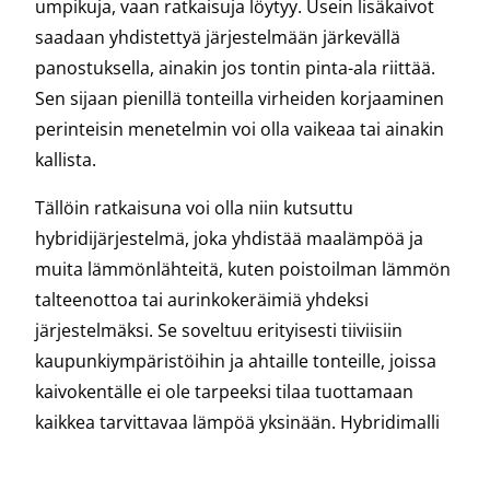
umpikuja, vaan ratkaisuja löytyy. Usein lisäkaivot
saadaan yhdistettyä järjestelmään järkevällä
panostuksella, ainakin jos tontin pinta-ala riittää.
Sen sijaan pienillä tonteilla virheiden korjaaminen
perinteisin menetelmin voi olla vaikeaa tai ainakin
kallista.
Tällöin ratkaisuna voi olla niin kutsuttu
hybridijärjestelmä, joka yhdistää maalämpöä ja
muita lämmönlähteitä, kuten poistoilman lämmön
talteenottoa tai aurinkokeräimiä yhdeksi
järjestelmäksi. Se soveltuu erityisesti tiiviisiin
kaupunkiympäristöihin ja ahtaille tonteille, joissa
kaivokentälle ei ole tarpeeksi tilaa tuottamaan
kaikkea tarvittavaa lämpöä yksinään. Hybridimalli
tuo joustavuutta ja varmuutta
energiantuotantoon ilman kompromisseja