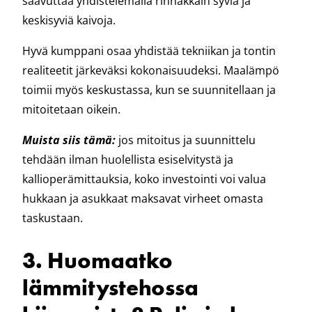
saavuttaa yhdistelemällä rinnakkain syviä ja
keskisyviä kaivoja.
Hyvä kumppani osaa yhdistää tekniikan ja tontin
realiteetit järkeväksi kokonaisuudeksi. Maalämpö
toimii myös keskustassa, kun se suunnitellaan ja
mitoitetaan oikein.
Muista siis tämä:
jos mitoitus ja suunnittelu
tehdään ilman huolellista esiselvitystä ja
kallioperämittauksia, koko investointi voi valua
hukkaan ja asukkaat maksavat virheet omasta
taskustaan.
3. Huomaatko
lämmitystehossa