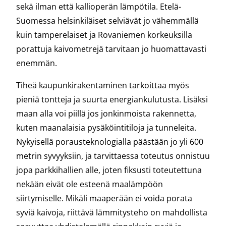
sekä ilman että kallioperän lämpötila. Etelä-
Suomessa helsinkiläiset selviävät jo vähemmällä
kuin tamperelaiset ja Rovaniemen korkeuksilla
porattuja kaivometrejä tarvitaan jo huomattavasti
enemmän.
Tiheä kaupunkirakentaminen tarkoittaa myös
pieniä tontteja ja suurta energiankulutusta. Lisäksi
maan alla voi piillä jos jonkinmoista rakennetta,
kuten maanalaisia pysäköintitiloja ja tunneleita.
Nykyisellä porausteknologialla päästään jo yli 600
metrin syvyyksiin, ja tarvittaessa toteutus onnistuu
jopa parkkihallien alle, joten fiksusti toteutettuna
nekään eivät ole esteenä maalämpöön
siirtymiselle. Mikäli maaperään ei voida porata
syviä kaivoja, riittävä lämmitysteho on mahdollista