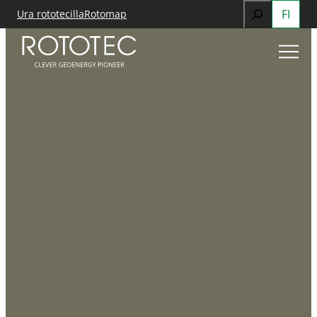
Search
FI
Ura rototecilla
Rotomap
Siirry
When autocomp
sisältöön