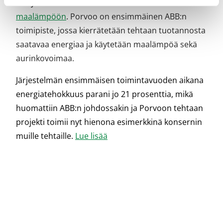
siirryttiin kaukolämmöstä hiilineutraaliin
maalämpöön
.
Porvoo on ensimmäinen ABB:n
toimipiste, jossa kierrätetään tehtaan tuotannosta
saatavaa energiaa ja käytetään maalämpöä sekä
aurinkovoimaa.
Järjestelmän ensimmäisen toimintavuoden aikana
energiatehokkuus parani jo 21 prosenttia, mikä
huomattiin ABB:n johdossakin ja Porvoon tehtaan
projekti toimii nyt hienona esimerkkinä konsernin
muille tehtaille.
Lue lisää