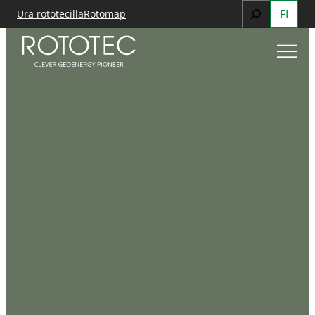
Search
FI
Ura rototecilla
Rotomap
Siirry
When autocomp
sisältöön