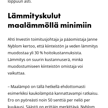
loppuun asti.
Lämmityskulut
maalämmöllä minimiin
Ahti Investin toimitusjohtaja ja pääomistaja Janne
Nyblom kertoo, että kiinteistön ja veden lämmitys
muodostaa yli 30 % hoitokustannuksista.
Lämmitys on suurin kustannuserä, minkä
muodostumiseen kiinteistön omistaja voi
vaikuttaa.
– Maalämpö on tällä hetkellä ehdottomasti
esimerkiksi kaukolämpöä kannattavampi ratkaisu.
Ero on pyöreästi noin 50 senttiä per neliö per
kuukausi. Säästö on erittäin merkittävä, Nyblom