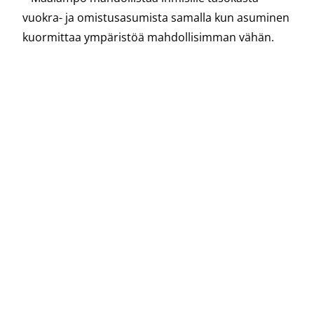
vuokra- ja omistusasumista samalla kun asuminen
kuormittaa ympäristöä mahdollisimman vähän.
– Eikä sovi unohtaa budjetointinäkökulmaa.
Erityisesti omistajan näkökulmasta maalämmön
kustannusten ennustettavuus pienentää riskejä,
Nyblom muistuttaa.
“Halvan sähkön aika on
ikuisesti ohi”
Moni maalämmön jo aikaisemmin valinnut
kiinteistönomistaja on voinut tänä vuonna
onnitella itseään. Venäjän hyökkäyssota on
nostanut polttoaineiden ja sähkön hintoja sekä