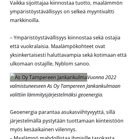
Vaikka sijoittajaa kiinnostaa tuotto, maalämmön
ympäristöystävällisyys on selkeä myyntivaltti
markkinoilla.
– Ympäristöystävällisyys kiinnostaa sekä ostajia
että vuokralaisia. Maalämpökohteet ovat
yksinkertaisesti haluttavampia sekä kotimaan että
ulkomaan ostajille, Nyblom sanoo.
Vuonna 2022
valmistuneeseen As Oy Tampereen Jankankulmaan
valittiin lämmitysjärjestelmäksi geoenergia.
Geoenergia parantaa asukasviihtyvyyttä, sillä
järjestelmällä pystytään tuottamaan kiinteistöön
myös kesäaikainen viilennys.
– Maalämpö mahdollistaa ihmisille tasokasta