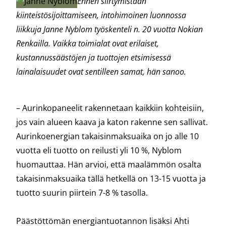
Ennen siirtymistään
kiinteistösijoittamiseen, intohimoinen luonnossa
liikkuja Janne Nyblom työskenteli n. 20 vuotta Nokian
Renkailla. Vaikka toimialat ovat erilaiset,
kustannussäästöjen ja tuottojen etsimisessä
lainalaisuudet ovat sentilleen samat, hän sanoo.
– Aurinkopaneelit rakennetaan kaikkiin kohteisiin,
jos vain alueen kaava ja katon rakenne sen sallivat.
Aurinkoenergian takaisinmaksuaika on jo alle 10
vuotta eli tuotto on reilusti yli 10 %, Nyblom
huomauttaa. Hän arvioi, että maalämmön osalta
takaisinmaksuaika tällä hetkellä on 13-15 vuotta ja
tuotto suurin piirtein 7-8 % tasolla.
Päästöttömän energiantuotannon lisäksi Ahti