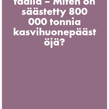
täällä – Miten on
säästetty 800
000 tonnia
kasvihuonepääst
öjä?