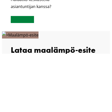
asiantuntijan kanssa?
Ota yhteyttä
Lataa maalämpö-esite
Maalämpö on tehokas lämmitystapa, joka
tarjoaa suuria säästöjä ja on lisäksi
ympäristöystävällinen valinta.
Lataa esite