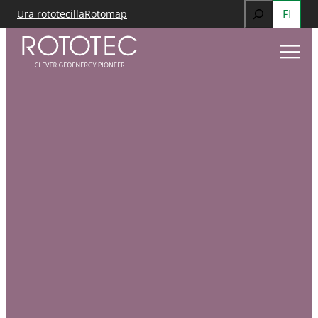
Search
FI
Ura rototecilla
Rotomap
Siirry
When autocomp
sisältöön