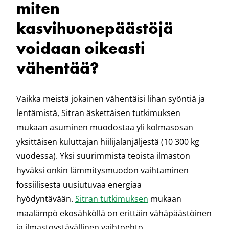
miten
kasvihuonepäästöjä
voidaan oikeasti
vähentää?
Vaikka meistä jokainen vähentäisi lihan syöntiä ja
lentämistä, Sitran äskettäisen tutkimuksen
mukaan asuminen muodostaa yli kolmasosan
yksittäisen kuluttajan hiilijalanjäljestä (10 300 kg
vuodessa). Yksi suurimmista teoista ilmaston
hyväksi onkin lämmitysmuodon vaihtaminen
fossiilisesta uusiutuvaa energiaa
hyödyntävään.
Sitran tutkimuksen
mukaan
maalämpö ekosähköllä on erittäin vähäpäästöinen
ja ilmastoystävällinen vaihtoehto.