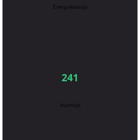
Energiakaivoja
241
Asuntoja