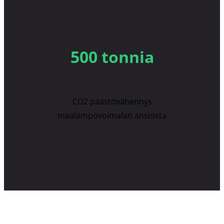
500 tonnia
CO2 päästövähennys
maalämpövoimalan ansiosta