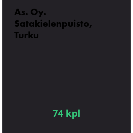
As. Oy.
Satakielenpuisto,
Turku
74 kpl