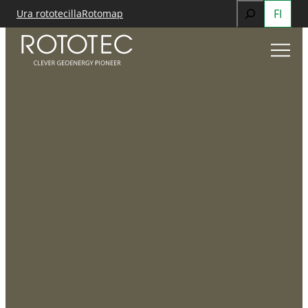
Search
FI
Ura rototecilla
Rotomap
Siirry
When autocomp
sisältöön