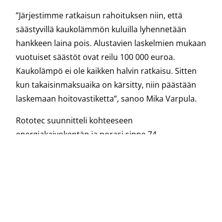
”Järjestimme ratkaisun rahoituksen niin, että
säästyvillä kaukolämmön kuluilla lyhennetään
hankkeen laina pois. Alustavien laskelmien mukaan
vuotuiset säästöt ovat reilu 100 000 euroa.
Kaukolämpö ei ole kaikken halvin ratkaisu. Sitten
kun takaisinmaksuaika on kärsitty, niin päästään
laskemaan hoitovastiketta”, sanoo Mika Varpula.
Rototec suunnitteli kohteeseen
energiakaivokentän ja porasi sinne 74
maalämpökaivoa.
”Kun tehdään suunnittelu alusta asti hyvin, niin
saadaan taloyhtiölle paras mahdollinen ratkaisu”,
sanoo Markus Eklund.
Mika Varpula näkee, että maalämpöratkaisut