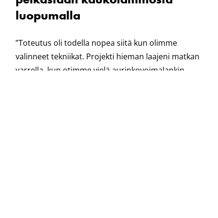
luopumalla
”Toteutus oli todella nopea siitä kun olimme
valinneet tekniikat. Projekti hieman laajeni matkan
varrella, kun otimme vielä aurinkovoimalankin
siihen mukaan. Tämä uusi hybridi
energiankierrätysjärjestelmämme yhdistettynä
maalämpöön on todellista energian kiertotaloutta.
Kaikki toimii tosi hyvin, jopa paremmin kuin
paperilla. Projekti valmistui myös aikataulun
mukaisesti”, Josi-Pekka Roppola summaa
tyytyväisenä.
Rototec suunnitteli maalämpökaivokentän ja
toteutti poraukset. Projektissa porattiin yhteensä
18 maalämpökaivoja, jotka olivat 250-320 metrisiä.