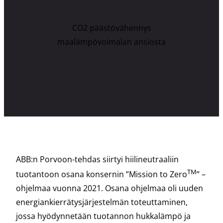
CO2 päästövähennys
maalämpövoimalan ansiosta
ABB:n Porvoon-tehdas siirtyi hiilineutraaliin
TM
tuotantoon osana konsernin ”Mission to Zero
” –
ohjelmaa vuonna 2021. Osana ohjelmaa oli uuden
energiankierrätysjärjestelmän toteuttaminen,
jossa hyödynnetään tuotannon hukkalämpö ja