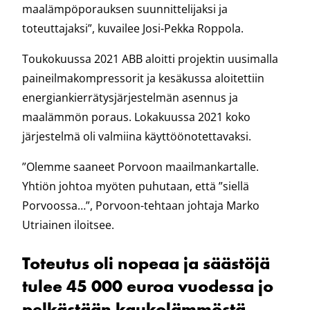
maalämpöporauksen suunnittelijaksi ja
toteuttajaksi”, kuvailee Josi-Pekka Roppola.
Toukokuussa 2021 ABB aloitti projektin uusimalla
paineilmakompressorit ja kesäkussa aloitettiin
energiankierrätysjärjestelmän asennus ja
maalämmön poraus. Lokakuussa 2021 koko
järjestelmä oli valmiina käyttöönotettavaksi.
”Olemme saaneet Porvoon maailmankartalle.
Yhtiön johtoa myöten puhutaan, että ”siellä
Porvoossa…”, Porvoon-tehtaan johtaja Marko
Utriainen iloitsee.
Toteutus oli nopeaa ja säästöjä
tulee 45 000 euroa vuodessa jo
pelkästään kaukolämmöstä