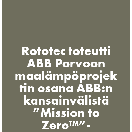
Rototec toteutti
ABB Porvoon
maalämpöprojek
tin osana ABB:n
kansainvälistä
”Mission to
Zero™”-