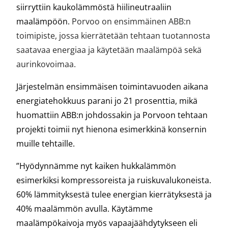
siirryttiin kaukolämmöstä hiilineutraaliin
maalämpöön.
Porvoo on ensimmäinen ABB:n
toimipiste, jossa kierrätetään tehtaan tuotannosta
saatavaa energiaa ja käytetään maalämpöä sekä
aurinkovoimaa.
Järjestelmän ensimmäisen toimintavuoden aikana
energiatehokkuus parani jo 21 prosenttia, mikä
huomattiin ABB:n johdossakin ja Porvoon tehtaan
projekti toimii nyt hienona esimerkkinä konsernin
muille tehtaille.
”Hyödynnämme nyt kaiken hukkalämmön
esimerkiksi kompressoreista ja ruiskuvalukoneista.
60% lämmityksestä tulee energian kierrätyksestä ja
40% maalämmön avulla. Käytämme
maalämpökaivoja myös vapaajäähdytykseen eli