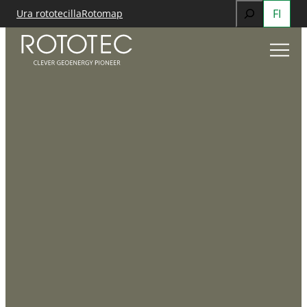
Search
FI
Ura rototecilla
Rotomap
Siirry
When autocomp
sisältöön