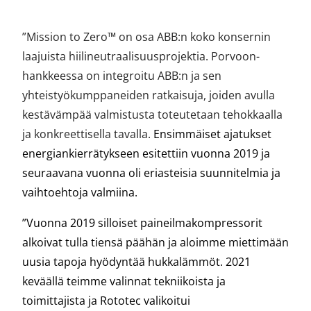
”Mission to Zero™ on osa ABB:n koko konsernin
laajuista hiilineutraalisuusprojektia. Porvoon-
hankkeessa on integroitu ABB:n ja sen
yhteistyökumppaneiden ratkaisuja, joiden avulla
kestävämpää valmistusta toteutetaan tehokkaalla
ja konkreettisella tavalla.
Ensimmäiset ajatukset
energiankierrätykseen esitettiin vuonna 2019 ja
seuraavana vuonna oli eriasteisia suunnitelmia ja
vaihtoehtoja valmiina.
”Vuonna 2019 silloiset paineilmakompressorit
alkoivat tulla tiensä päähän ja aloimme miettimään
uusia tapoja hyödyntää hukkalämmöt. 2021
keväällä teimme valinnat tekniikoista ja
toimittajista ja Rototec valikoitui