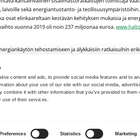
 kansainvälinen sisäilmastoratkaisujen toimittaja vaativiin k
laivoille sekä energiantuotanto- ja teollisuusympäristöihin. 
tka ovat elinkaareltaan kestävän kehityksen mukaisia ja ene
evaihto vuonna 2019 oli noin 237 miljoonaa euroa.
www.halt
rgiankäytön tehostamiseen ja älykkäisiin ratkaisuihin eriko
 markkina-arvon ja hiilijalanjäljen kannalta optimaalisen k
s
ise content and ads, to provide social media features and to an
rmation about your use of our site with our social media, advertis
 combine it with other information that you’ve provided to them o
 use of their services.
Preferences
Statistics
Marketing