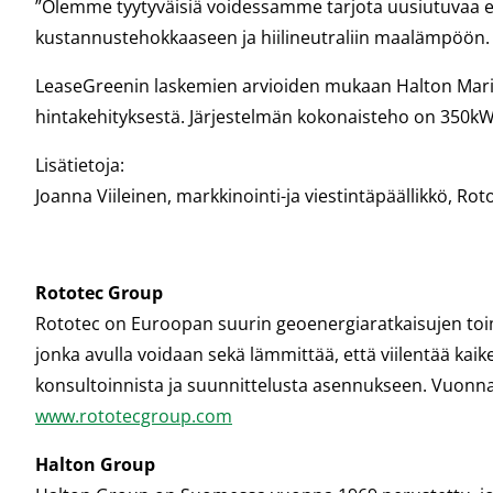
”Olemme tyytyväisiä voidessamme tarjota uusiutuvaa en
kustannustehokkaaseen ja hiilineutraliin maalämpöön. 
LeaseGreenin laskemien arvioiden mukaan Halton Marin
hintakehityksestä. Järjestelmän kokonaisteho on 350kW 
Lisätietoja:
Joanna Viileinen, markkinointi-ja viestintäpäällikkö, Ro
Rototec Group
Rototec on Euroopan suurin geoenergiaratkaisujen toim
jonka avulla voidaan sekä lämmittää, että viilentää kai
konsultoinnista ja suunnittelusta asennukseen. Vuonna 
www.rototecgroup.com
Halton Group