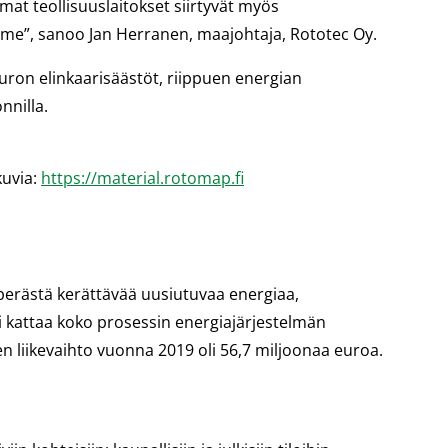
at teollisuuslaitokset siirtyvät myös
mme”, sanoo Jan Herranen, maajohtaja, Rototec Oy.
ron elinkaarisäästöt, riippuen energian
nnilla.
kuvia:
https://material.rotomap.fi
perästä kerättävää uusiutuvaa energiaa,
ti kattaa koko prosessin energiajärjestelmän
n liikevaihto vuonna 2019 oli 56,7 miljoonaa euroa.