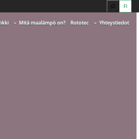
Search
FI
When autocomp
nkki
Mitä maalämpö on?
Rototec
Yhteystiedot