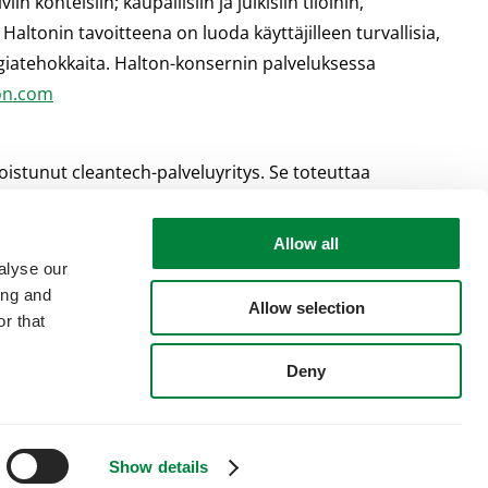
ohteisiin; kaupallisiin ja julkisiin tiloihin,
Haltonin tavoitteena on luoda käyttäjilleen turvallisia,
rgiatehokkaita. Halton-konsernin palveluksessa
on.com
istunut cleantech-palveluyritys. Se toteuttaa
okonaisuuden.
www.leasegreen.com
Allow all
alyse our
ing and
Allow selection
r that
Deny
Show details