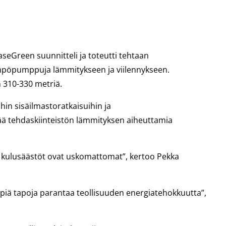
eGreen suunnitteli ja toteutti tehtaan
mpöpumppuja lämmitykseen ja viilennykseen.
 310-330 metriä.
hin sisäilmastoratkaisuihin ja
tää tehdaskiinteistön lämmityksen aiheuttamia
 kulusäästöt ovat uskomattomat”, kertoo Pekka
mpiä tapoja parantaa teollisuuden energiatehokkuutta”,