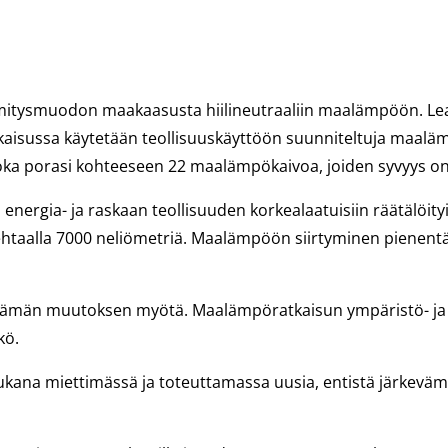
mitysmuodon maakaasusta hiilineutraaliin maalämpöön. Leas
aisussa käytetään teollisuuskäyttöön suunniteltuja maalä
joka porasi kohteeseen 22 maalämpökaivoa, joiden syvyys on
nergia- ja raskaan teollisuuden korkealaatuisiin räätälöityi
 tehtaalla 7000 neliömetriä. Maalämpöön siirtyminen pienen
in tämän muutoksen myötä. Maalämpöratkaisun ympäristö- ja
kö.
mukana miettimässä ja toteuttamassa uusia, entistä järkevä