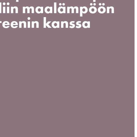
aaliin maalämpöön
reenin kanssa