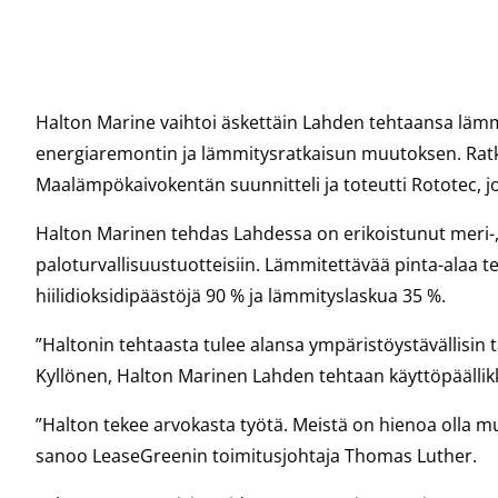
Halton Marine vaihtoi äskettäin Lahden tehtaansa läm
energiaremontin ja lämmitysratkaisun muutoksen. Ratk
Maalämpökaivokentän suunnitteli ja toteutti Rototec, 
Halton Marinen tehdas Lahdessa on erikoistunut meri-, e
paloturvallisuustuotteisiin. Lämmitettävää pinta-alaa
hiilidioksidipäästöjä 90 % ja lämmityslaskua 35 %.
”Haltonin tehtaasta tulee alansa ympäristöystävällis
Kyllönen, Halton Marinen Lahden tehtaan käyttöpäällik
”Halton tekee arvokasta työtä. Meistä on hienoa olla 
sanoo LeaseGreenin toimitusjohtaja Thomas Luther.