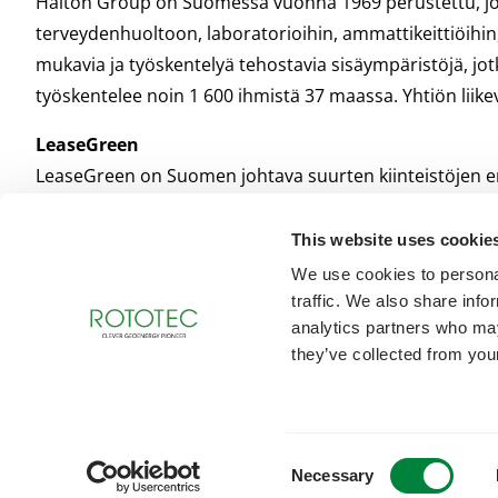
Halton Group on Suomessa vuonna 1969 perustettu, johtava
terveydenhuoltoon, laboratorioihin, ammattikeittiöihin, 
mukavia ja työskentelyä tehostavia sisäympäristöjä, jo
työskentelee noin 1 600 ihmistä 37 maassa. Yhtiön liik
LeaseGreen
LeaseGreen on Suomen johtava suurten kiinteistöjen ene
asiakkaidensa kiinteistökantaan elinkaarikustannusten,
This website uses cookie
We use cookies to personal
traffic. We also share info
analytics partners who may
they’ve collected from your
Consent
Necessary
Selection