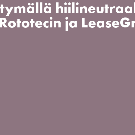
rtymällä hiilineutr
 Rototecin ja LeaseG