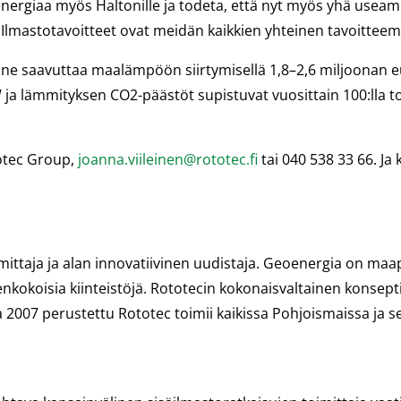
ergiaa myös Haltonille ja todeta, että nyt myös yhä useamm
Ilmastotavoitteet ovat meidän kaikkien yhteinen tavoittee
e saavuttaa maalämpöön siirtymisellä 1,8–2,6 miljoonan eu
ja lämmityksen CO2-päästöt supistuvat vuosittain 100:lla to
totec Group,
joanna.viileinen@rototec.fi
tai 040 538 33 66. Ja 
ittaja ja alan innovatiivinen uudistaja. Geoenergia on maa
kenkokoisia kiinteistöjä. Rototecin kokonaisvaltainen konsep
2007 perustettu Rototec toimii kaikissa Pohjoismaissa ja se