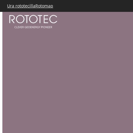
Ura rototecilla
Rotomap
Siirry
sisältöön