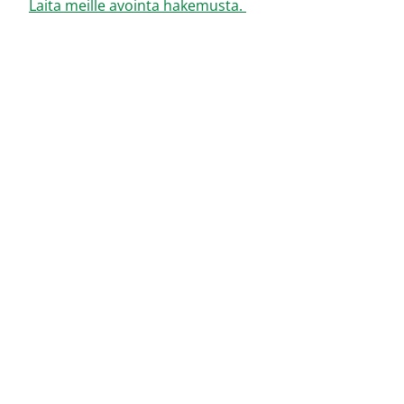
Laita meille avointa hakemusta.
Haluatko keskustella
asiantuntijan kanssa?
Jätä meille viesti, mikäli olet kiinnostunut
palveluistamme tai sinulla on kysymyksiä
geoenergiaan liittyen. Asiakaspalvelumme ottaa
sinuun yhteyttä niin pian kuin mahdollista.
Myymme suoraan ainoastaan yritysasiakkaille.