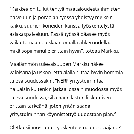
”Kaikkea on tullut tehtyä maataloudesta ihmisten
palveluun ja poraajan työssä yhdistyy melkein
kaikki, suurien koneiden kanssa työskentelystä
asiakaspalveluun. Tässä työssä pääsee myös
vaikuttamaan palkkaan omalla ahkeruudellaan,
mikä sopii minulle erittäin hyvin”, toteaa Markku.
Maalämmön tulevaisuuden Markku näkee
valoisana ja uskoo, että alalla riittää hyvin hommia
tulevaisuudessakin. ”NERF yritystoimintaa
haluaisin kuitenkin jatkaa jossain muodossa myös
tulevaisuudessa, sillä näen lasten liikkumisen
erittäin tärkeänä, joten yritän saada
yritystoiminnan käynnistettyä uudestaan pian.”
Oletko kiinnostunut työskentelemään poraajana?