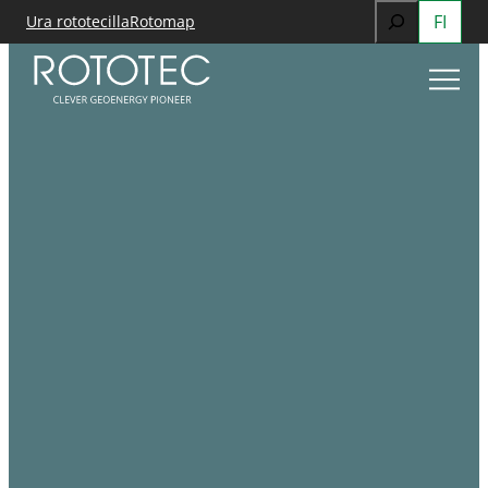
Search
FI
Ura rototecilla
Rotomap
Siirry
When autocomp
sisältöön