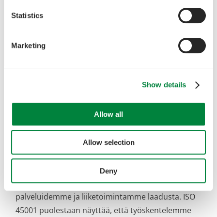
Statistics
Marketing
Show details
Allow all
Rototecille on ensimmäisenä geoenergia-alan
yrityksenä myönnetty pohjoismaiden laajuiset
laadun, ympäristön ja työturvallisuuden kattavat
Allow selection
sertifioinnit. ISO 14001-sertifiointi osoittaa
sitoutumisemme ympäristönsuojeluun ja
Deny
kestävään kehitykseen, kun taas ISO 9001 on tae
palveluidemme ja liiketoimintamme laadusta. ISO
45001 puolestaan näyttää, että työskentelemme