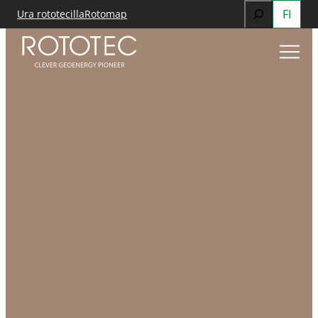
Search
FI
Ura rototecilla
Rotomap
Siirry
When autocomp
sisältöön