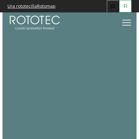
Search
FI
Ura rototecilla
Rotomap
Siirry
When autocomp
sisältöön