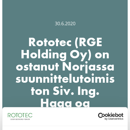
30.6.2020
Rototec (RGE
Holding Oy) on
ostanut Norjassa
suunnittelutoimis
ton Siv. Ing.
Haga og
Haugseth AS
(SIHH)