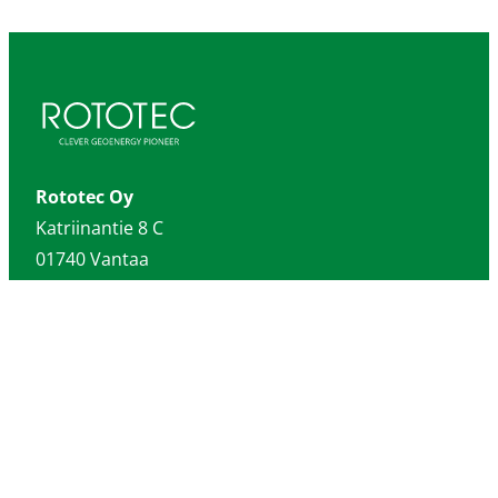
Rototec Oy
Katriinantie 8 C
01740 Vantaa
020 759 7120
info@rototec.fi
Rototec Sverige
Rototec Norge
Rototec Deutschland
Rototec USA