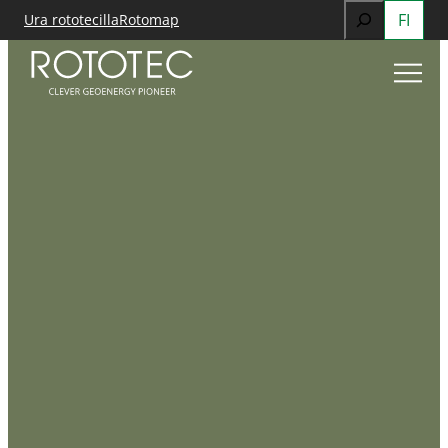
Search
FI
Ura rototecilla
Rotomap
Siirry
When autocomp
sisältöön