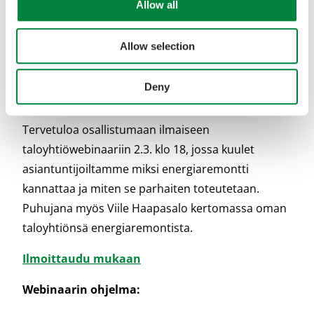
Allow all
Taloyhtiön
Allow selection
energiaremontti — mitä,
miksi ja miten?
Deny
Tervetuloa osallistumaan ilmaiseen
taloyhtiöwebinaariin 2.3. klo 18, jossa kuulet
asiantuntijoiltamme miksi energiaremontti
kannattaa ja miten se parhaiten toteutetaan.
Puhujana myös Viile Haapasalo kertomassa oman
taloyhtiönsä energiaremontista.
Ilmoittaudu mukaan
Webinaarin ohjelma: