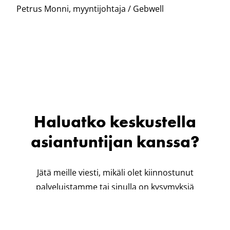
Petrus Monni, myyntijohtaja / Gebwell
Haluatko keskustella
asiantuntijan kanssa?
Jätä meille viesti, mikäli olet kiinnostunut
palveluistamme tai sinulla on kysymyksiä
geoenergiaan liittyen. Asiakaspalvelumme ottaa
sinuun yhteyttä niin pian kuin mahdollista.
Myymme suoraan ainoastaan yritysasiakkaille.