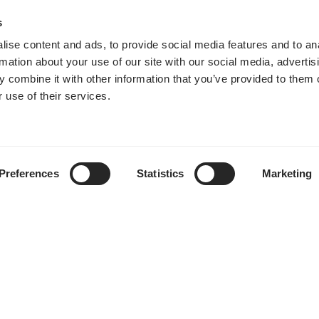
s
uistamme tai sinulla on kysymyksiä geoenergiaan liittyen. As
ise content and ads, to provide social media features and to an
mahdollista.
rmation about your use of our site with our social media, advertis
Myymme suoraan ainoastaan yritysasiakkaille.
 combine it with other information that you’ve provided to them o
 use of their services.
Ota yhteyttä
Preferences
Statistics
Marketing
Sivukartta
Etusivu
8 C
Palvelut
a
Referenssit
Tietopankki
0