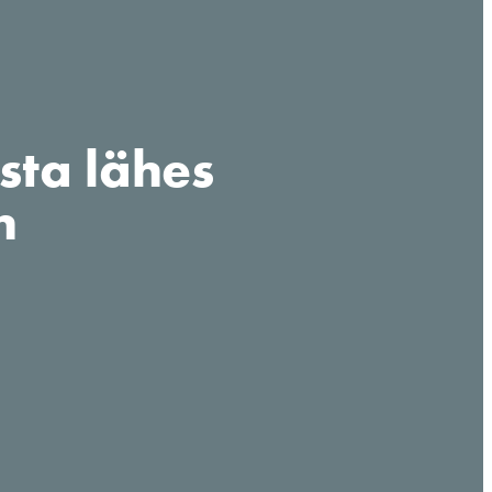
sta lähes
n