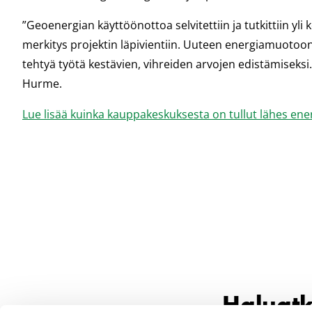
”Geoenergian käyttöönottoa selvitettiin ja tutkittiin yl
merkitys projektin läpivientiin. Uuteen energiamuotoon 
tehtyä työtä kestävien, vihreiden arvojen edistämisek
Hurme.
Lue lisää kuinka kauppakeskuksesta on tullut lähes en
Haluatk