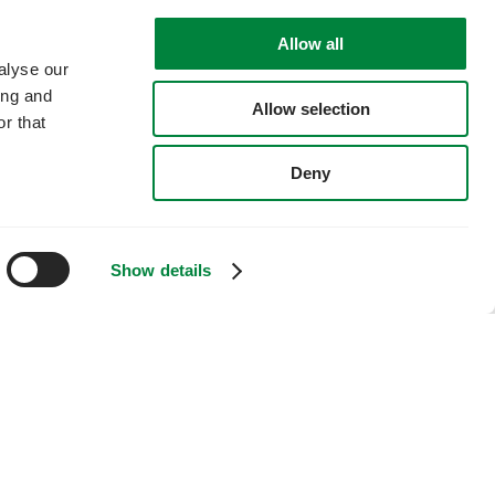
Allow all
iakaspalvelumme ottaa sinuun yhteyttä niin pian kuin
alyse our
ing and
Allow selection
r that
Deny
Show details
Rototec LinkedIn
Rototec Facebook
Rototec Instagram