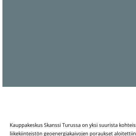
Kauppakeskus Skanssi Turussa on yksi suurista kohtei
liikekiinteistön geoenergiakaivojen poraukset aloitettii