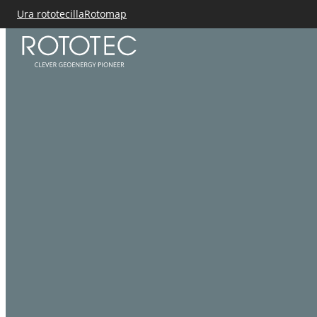
Ura rototecilla
Rotomap
Siirry
sisältöön