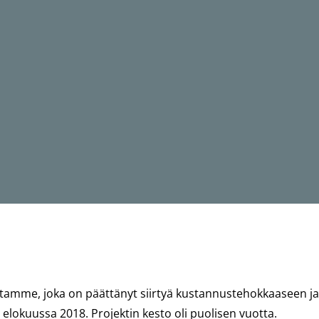
stamme, joka on päättänyt siirtyä kustannustehokkaaseen j
n elokuussa 2018. Projektin kesto oli puolisen vuotta.