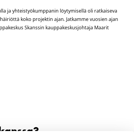
ulla ja yhteistyökumppanin löytymisellä oli ratkaiseva
häiriöttä koko projektin ajan
.
Jatkamme vuosien ajan
auppakeskus Skanssin kauppakeskusjohtaja Maarit
 kanssa?