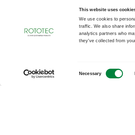
This website uses cookie
Jätä meille viesti, mikäli olet kiinnostunut palvel
We use cookies to personal
traffic. We also share info
analytics partners who may
they’ve collected from your
Consent
Necessary
Selection
Rototec Oy
Katriinantie 
01740 Vanta
020 759 712