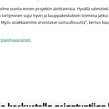
i kolme vuotta ennen projektin aloittamista. Hyvällä valmistel
siirtyminen sujui hyvin ja kauppakeskuksen toiminta jatkui 
si. Myös asiakkaamme arvostavat vastuullisuutta”, kertoo k
ergiaomavarainen.
o keskustella asiantuntijan