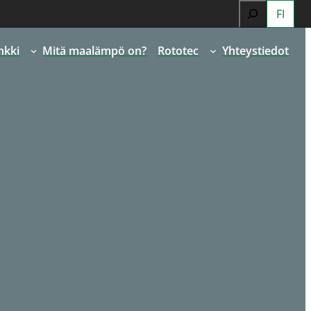
Search
FI
When autocomp
nkki
Mitä maalämpö on?
Rototec
Yhteystiedot