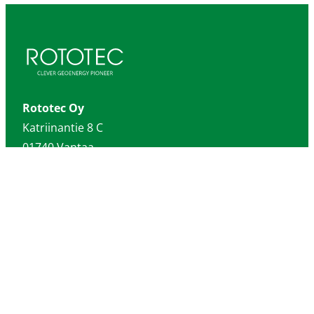
Rototec Oy
Katriinantie 8 C
01740 Vantaa
020 759 7120
info@rototec.fi
Rototec Sverige
Rototec Norge
Rototec Deutschland
Rototec USA
Rototec Group