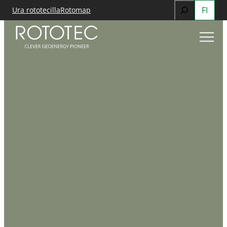
Search
FI
Ura rototecilla
Rotomap
Siirry
When autocomp
sisältöön