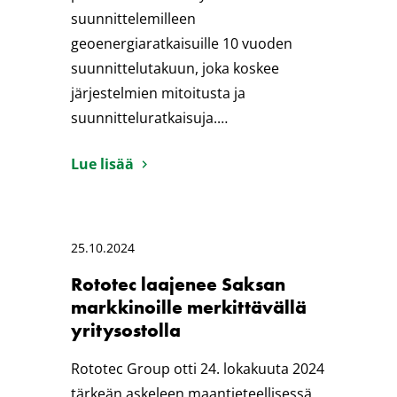
suunnittelemilleen
geoenergiaratkaisuille 10 vuoden
suunnittelutakuun, joka koskee
järjestelmien mitoitusta ja
suunnitteluratkaisuja.…
Lue lisää
25.10.2024
Rototec laajenee Saksan
markkinoille merkittävällä
yritysostolla
Rototec Group otti 24. lokakuuta 2024
tärkeän askeleen maantieteellisessä