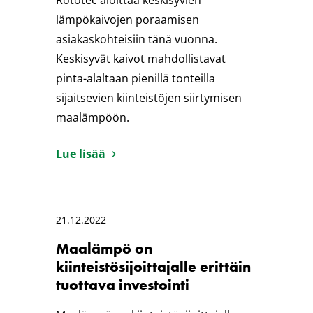
Rototec aloittaa keskisyvien
lämpökaivojen poraamisen
asiakaskohteisiin tänä vuonna.
Keskisyvät kaivot mahdollistavat
pinta-alaltaan pienillä tonteilla
sijaitsevien kiinteistöjen siirtymisen
maalämpöön.
Lue lisää
21.12.2022
Maalämpö on
kiinteistösijoittajalle erittäin
tuottava investointi