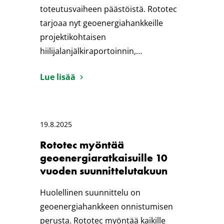
toteutusvaiheen päästöistä. Rototec
tarjoaa nyt geoenergiahankkeille
projektikohtaisen
hiilijalanjälkiraportoinnin,…
Lue lisää
19.8.2025
Rototec myöntää
geoenergiaratkaisuille 10
vuoden suunnittelutakuun
Huolellinen suunnittelu on
geoenergiahankkeen onnistumisen
perusta. Rototec myöntää kaikille