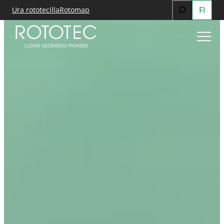
Search
FI
Siirry
Ura rototecilla
Rotomap
sisältöön
When autocomp