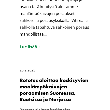
osana tätä kehitystä aloitamme
maalämpökaivojen poraukset
sähköisillä porausyksiköillä. Vihreällä
sähköllä tapahtuva sähköinen poraus
mahdollistaa…
Lue lisää
20.2.2023
Rototec aloittaa keskisyvien
maalämpökaivojen
poraamisen Suomessa,
Ruotsissa ja Norjassa