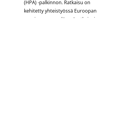
(HPA) -palkinnon. Ratkaisu on
kehitetty yhteistyössä Euroopan
suurimman maalämpöratkaisujen
toimittaja…
Lue lisää
15.6.2022
Rototec toteutti ABB Porvoon
maalämpöprojektin osana
ABB:n kansainvälistä
”Mission to Zero™”-
ohjelmaa
ABB:n Porvoon-tehdas siirtyi