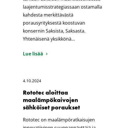
laajentumisstrategiassaan ostamalla
kahdesta merkittävästä
porausyrityksestä koostuvan
konsernin Saksista, Saksasta.
Yhtenäisenä yksikkönä…
Lue lisää
4.10.2024
Rototec aloittaa
maalämpökaivojen
sähköiset poraukset
Rototec on maalämpöratkaisujen
innovatiivinen suunnannäyttäjä ja