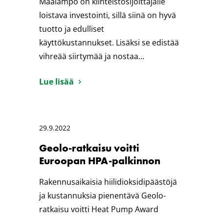
Maalämpö on kiinteistösijoittajalle
loistava investointi, sillä siinä on hyvä
tuotto ja edulliset
käyttökustannukset. Lisäksi se edistää
vihreää siirtymää ja nostaa…
Lue lisää
29.9.2022
Geolo-ratkaisu voitti
Euroopan HPA-palkinnon
Rakennusaikaisia hiilidioksidipäästöjä
ja kustannuksia pienentävä Geolo-
ratkaisu voitti Heat Pump Award